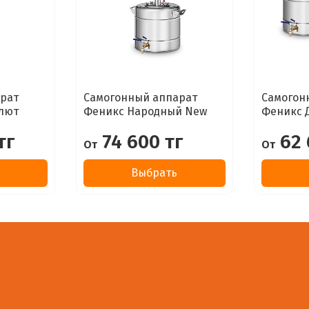
рат
Самогонный аппарат
Самогон
лют
Феникс Народный New
Феникс 
тг
74 600 тг
62 
От
От
Выбрать