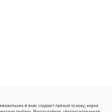
жевельник и анис создают пряную основу, корка
оматную глубину. Многослойная, сбалансированная