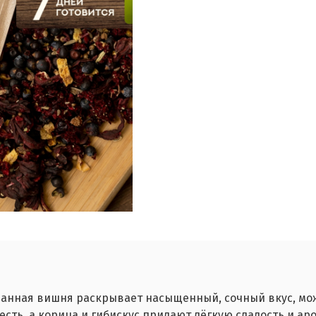
анная вишня раскрывает насыщенный, сочный вкус, мож
сть, а корица и гибискус придают лёгкую сладость и ар