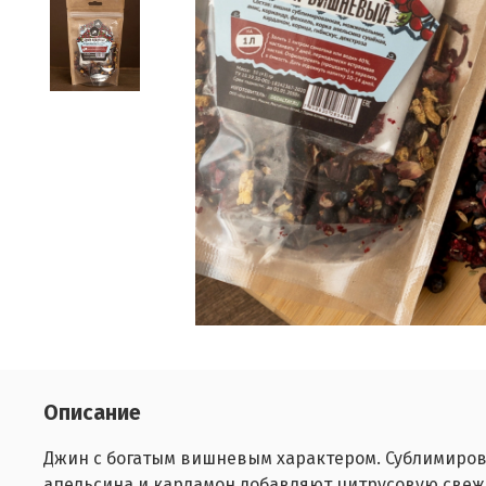
Описание
Джин с богатым вишневым характером. Сублимиров
апельсина и кардамон добавляют цитрусовую свеже