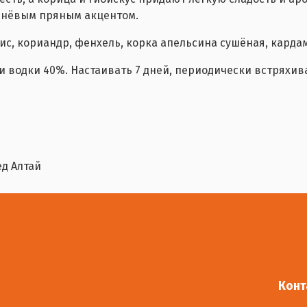
шнёвым пряным акцентом.
, кориандр, фенхель, корка апельсина сушёная, кардамо
и водки 40%. Настаивать 7 дней, периодически встряхив
ед Алтай
Конт