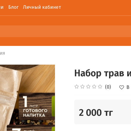
ии
Блог
Личный кабинет
ния
Набор трав
(0)
В
2 000 тг