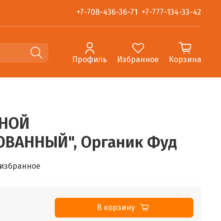
+7-708-436-36-71
+7-777-134-33-42
Профиль
Избранное
Корзина
АНОЙ
ВАННЫЙ", Органик Фуд
 избранное
В корзину